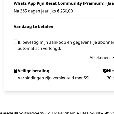
Whats App Pijn Reset Community (Premium) - Jaar
Na 365 dagen jaarlijks € 250,00
Vandaag te betalen
Ik bevestig mijn aankoop en gegevens. Je abonn
automatisch verlengd.
Afrekenen
Veilige betaling
Nie
Verbindingen zijn versleuteld met SSL.
30 
apie4all
Koolzaadweg
5351 LP Berghem NL
0412-404035
KvK